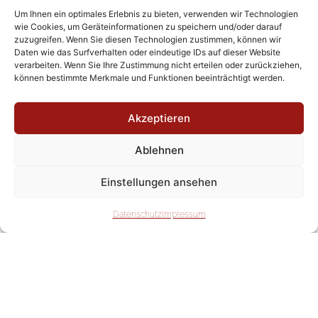
Unterstützung der Erziehungskompetenz
Um Ihnen ein optimales Erlebnis zu bieten, verwenden wir Technologien
wie Cookies, um Geräteinformationen zu speichern und/oder darauf
von Eltern
zuzugreifen. Wenn Sie diesen Technologien zustimmen, können wir
Daten wie das Surfverhalten oder eindeutige IDs auf dieser Website
verarbeiten. Wenn Sie Ihre Zustimmung nicht erteilen oder zurückziehen,
können bestimmte Merkmale und Funktionen beeinträchtigt werden.
Akzeptieren
KONZEPT KATHOLISCHES
FAMILIENZENTRUM ST.
Ablehnen
MAXIMILIAN KOLBE
Einstellungen ansehen
Datenschutz
Impressum
DOWNLOAD